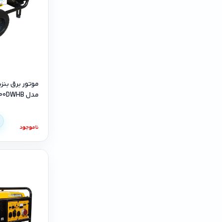
مدل R9500DWHB+ تک فاز
ناموجود