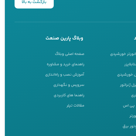
بازگشت به بالا
وبلاگ پارین صنعت
انورتر خورشیدی
صفحه اصلی وبلاگ
ابلایزر
راهنمای خرید و مشاوره
نل خورشیدی
آموزش نصب و راه‌اندازی
زش خرید منطقی هستند. راتو
ل ژنراتور
سرویس و نگهداری
ازهای رایج کاربران نزدیک
ری
راهنما های کاربردی
و پی اس
مقالات تیلر
ا می‌رود، دستگاه کمتر شما
ورتر
تور برق
اب دقیق باز می‌گذارد؛ از