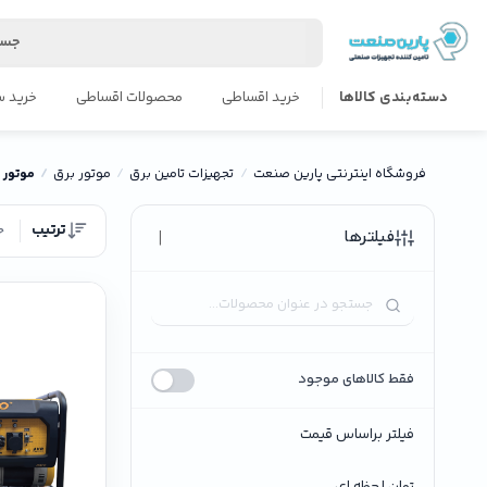
جست
دسته‌بندی کالاها
خرید اقساطی
محصولات اقساطی
خرید س
فروشگاه اینترنتی پارین صنعت
تجهیزات تامین برق
موتور برق
موتور ب
ترتیب
ج
|
فیلترها
فقط کالاهای موجود
فیلتر براساس قیمت
توان لحظه ای