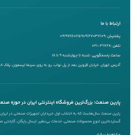
مدل‌های سبک‌تر ب
تماس تلفنی
بله
همین تنوع باعث م
ارتباط با ما
کارشناس ۲
که با کاربری‌تان
09197660259
پشتیبان :
۰۹۱۲۷۰۳۷۱۰۹
۰۹۱۹۷۶۶۰۲۵۹
از طرف دیگر، در 
تماس تلفنی
بله
تلفن :
۰۲۱-۳۱۷۲۸
موتور برق راتو
م
ساعت پاسخگویی :
شنبه تا چهارشنبه ۹ تا ۱۸
کارشناس ۳
چند وسیله حساس م
آدرس :
تهران، خیابان قزوین بعد از پل نواب، رو به روی سینما تیسفون، پلاک ۷۳۸
09197660249
موتور برق راتو
یا
تماس تلفنی
بله
موتور برق
پاسخگویی 24 ساعته از طریق بله
انتخاب مدل
تماس تلفنی در ساعات کاری
پارین صنعت؛ بزرگ‌ترین فروشگاه اینترنتی ایران در حوزه صنع
تاثیر امکا
عضویت در کانال‌های ما
پارین صنعت سال‌هاست که به انتخاب اول خریداران تجهیزات صنعتی در ایران تب
اهمیت اصا
گسترده‌ترین تنوع محصولات صنعتی، خدمات بی‌نظیر، ارسال رایگان، گارانتی معت
ویژگی‌های برجسته پارین صنعت
کانال بله
کانال تلگرام
مشاهده بیشتر