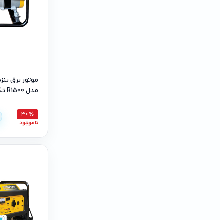
مدل R1500 تک فاز
30٪
ناموجود