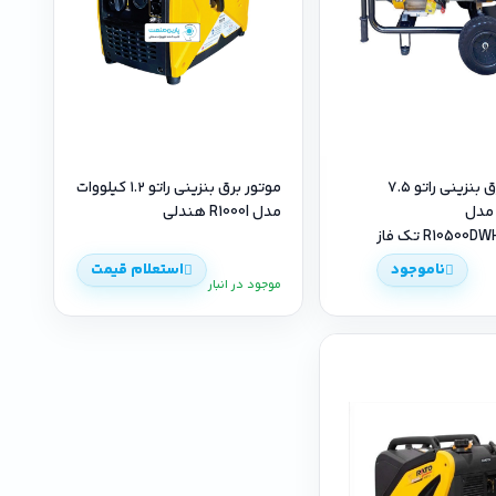
موتور برق بنزینی راتو ۷.۵
موتور برق بنزینی راتو ۱.۲ کیلووات
 مدل
مدل R1000I هندلی
R1050 تک فاز
ناموجود
استعلام قیمت
موجود در انبار