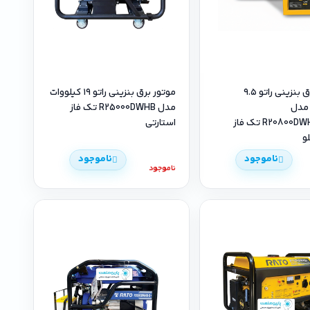
موتور برق بنزینی راتو ۹.۵
موتور برق بنزینی راتو ۱۹ کیلووات
 مدل
مدل R25000DWHB تک فاز
R20800DWHB+ATS تک فاز
استارتی
لو
ناموجود
ناموجود
ناموجود