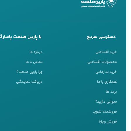
دسترسی سریع
با پارین صنعت پاسارگا
خرید اقساطی
درباره ما
محصولات اقساطی
تماس با ما
خرید سازمانی
چرا پارین صنعت؟
موتور برق راتو
ب
همکاری با ما
دریافت نمایندگی
پشتیبانی 24 ساعته
در بازار به‌عنوا
برند ها
ما اینجا هستیم تا به شما کمک کنیم
سوالی دارید؟
است و در استفاده
تیم پشتیبانی ما آماده پاسخگویی به سوالات شماست
فروشنده شوید
را غافلگیر می‌کند.
کارشناس ۱
فروش ویژه
یکی از دلایل اصل
09127037109