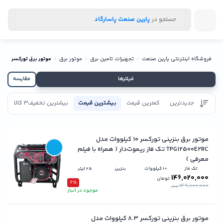
جستجو در
پارین صنعت پاسارگاد
فروشگاه اینترنتی پارین صنعت
تجهیزات تامین برق
موتور برق
موتور برق تورکسر
فیلترها
مقایسه
جدیدترین
کمترین قیمت
بیشترین قیمت
بیشترین تخفیف
3 کالا
تاییدیه
موتور برق بنزینی تورکسر ۱۰ کیلووات مدل
TPG12500E2RC تک فاز ریموت‌دار ( همراه با فیلم
معرفی )
تک فاز
10 کیلووات
بنزین
25 لیتر
146,020,000
تومان
2٪
149,000,000
تومان
موجود در انبار
موتور برق بنزینی تورکسر ۸.۳ کیلووات مدل