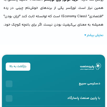
همین نیاز است. تورکسر یکی از برندهای خوش‌نام چینی در رده
"اقتصادی" (Economy Class) است که توانسته ثابت کند "ارزان بودن"
همیشه به معنای بی‌کیفیت بودن نیست. اگر برای باغچه کوچک خود،
کمپینگ‌های آخر هفته یا تأمین برق اضطراری چند لامپ و تلویزیون به
نمایش بیشتر
▼
دنبال دستگاهی هستید که جیب شما را خالی نکند، تورکسر بهترین
گزینه روی میز است. ما در پارین صنعت به عنوان مرجع تخصصی
موتور
برق
، مدل‌های اصلی این برند را با تضمین سلامت و خدمات پس از فروش
عرضه می‌کنیم تا مسیر
خرید موتور برق تورکسر
برای شما مطمئن و
بازگشت به بالا
اقتصادی باشد.
دسترسی سریع
خرید اقساطی
با پارین صنعت پاسارگاد
محصولات اقساطی