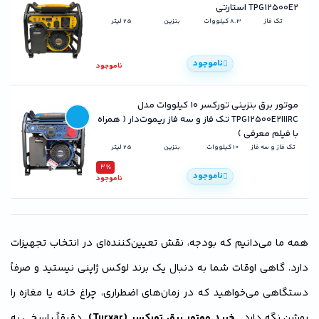
TPG12500E2 استارتی
تک فاز
8.3 کیلووات
بنزین
25 لیتر
ناموجود
ناموجود
موتور برق بنزینی تورکسر ۱۰ کیلووات مدل
TPG12500E2IIIRC تک فاز و سه فاز ریموت‌دار ( همراه
با فیلم معرفی )
تک فاز و سه فاز
10 کیلووات
بنزین
25 لیتر
3٪
ناموجود
ناموجود
همه ما می‌دانیم که بودجه، نقش تعیین‌کننده‌ای در انتخاب تجهیزات
دارد. گاهی اوقات شما به دنبال یک برند لوکس ژاپنی نیستید و صرفاً
دستگاهی می‌خواهید که در زمان‌های اضطراری، چراغ خانه یا مغازه را
روشن نگه دارد.
خرید موتور برق تورکسر (Turxar)
دقیقاً پاسخی به